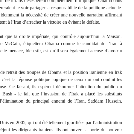
erait de lui. Ils désespèrent complètement d’impliquer Obama dans
reraient le voir partager la responsabilité de la politique actuelle.
 évidemment la nécessité de créer une nouvelle narration affirmant
 à l’Iran d’arracher la victoire en évitant la défaite.
ait que la droite impériale, qui contrôle aujourd’hui la Maison-
de McCain, étiquettera Obama comme le candidat de l’Iran à
tte menace, bien sûr, est qu’il sera également accusé d’avoir «
n de retrait des troupes de Obama et la position iranienne en Irak
 c’est la réponse politique logique de ceux qui ont conduit les
se. Ce faisant, ils espèrent détourner l’attention du public du
 Bush - le fait que l’invasion de l’Irak a placé les substituts
’élimination du principal ennemi de l’Iran, Saddam Hussein,
-Unis en 2005, qui ont été tellement glorifiées par l’administration
joui les dirigeants iraniens. Ils ont ouvert la porte du pouvoir