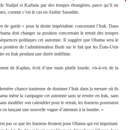
de Nadjaf et Karbala par des troupes étrangères, parce qu’il ne
aintes, comme c’est le cas en Arabie Saoudite.
n de garde » pour la droite impérialiste concernant l’Irak. Dans
 Obama doit changer sa position concernant le retrait des troupes
nséquences politiques cet automne. Il suggère que Obama sera le
la position de l’administration Bush sur le fait que les États-Unis
ire en Irak pendant une durée indéfinie.
ement de Kaplan, écrit d’une main plutôt lourde, vis-à-vis de la
a dernière chance iranienne de dominer l’Irak dans la mesure où ils
Obama mène la campagne cet automne sans se rendre en Irak, sans
ans modifier son calendrier pour le retrait, les Iraniens pourraient
es en lançant une nouvelle vague d’attentats à la bombe. »
st pas ce que les Iraniens feraient pour Obama qui est important.