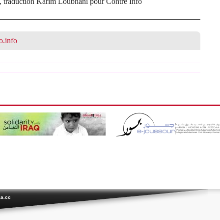
t, traduction Karim Loubnani pour Contre Info
o.info
a.cc