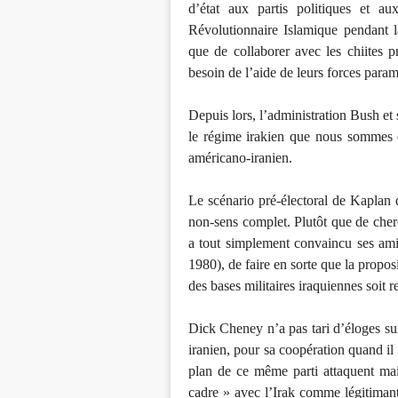
d’état aux partis politiques et au
Révolutionnaire Islamique pendant l
que de collaborer avec les chiites 
besoin de l’aide de leurs forces param
Depuis lors, l’administration Bush et s
le régime irakien que nous sommes c
américano-iranien.
Le scénario pré-électoral de Kaplan d
non-sens complet. Plutôt que de cherch
a tout simplement convaincu ses amis
1980), de faire en sorte que la propo
des bases militaires iraquiennes soit re
Dick Cheney n’a pas tari d’éloges sur
iranien, pour sa coopération quand il
plan de ce même parti attaquent mai
cadre » avec l’Irak comme légitiman