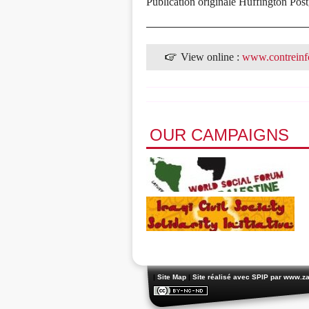
Publication originale Huffington Pos
View online :
www.contreinf
OUR CAMPAIGNS
|
Site Map
|
Site réalisé avec SPIP
par www.za