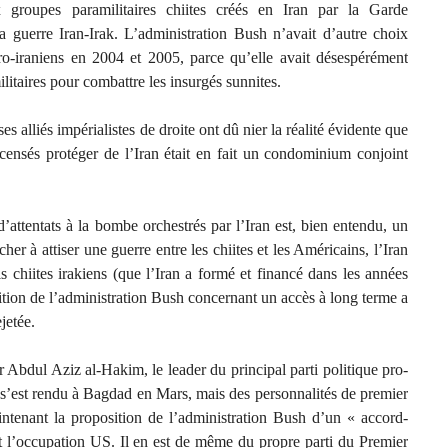
x groupes paramilitaires chiites créés en Iran par la Garde
a guerre Iran-Irak. L’administration Bush n’avait d’autre choix
pro-iraniens en 2004 et 2005, parce qu’elle avait désespérément
ilitaires pour combattre les insurgés sunnites.
es alliés impérialistes de droite ont dû nier la réalité évidente que
ensés protéger de l’Iran était en fait un condominium conjoint
’attentats à la bombe orchestrés par l’Iran est, bien entendu, un
er à attiser une guerre entre les chiites et les Américains, l’Iran
 chiites irakiens (que l’Iran a formé et financé dans les années
sition de l’administration Bush concernant un accès à long terme a
jetée.
 Abdul Aziz al-Hakim, le leader du principal parti politique pro-
 s’est rendu à Bagdad en Mars, mais des personnalités de premier
ntenant la proposition de l’administration Bush d’un « accord-
t l’occupation US. Il en est de même du propre parti du Premier