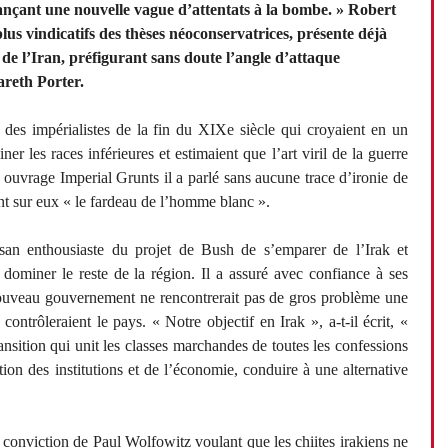
lançant une nouvelle vague d’attentats à la bombe. » Robert
plus vindicatifs des thèses néoconservatrices, présente déjà
 l’Iran, préfigurant sans doute l’angle d’attaque
areth Porter.
 des impérialistes de la fin du XIXe siècle qui croyaient en un
er les races inférieures et estimaient que l’art viril de la guerre
n ouvrage Imperial Grunts il a parlé sans aucune trace d’ironie de
ant sur eux « le fardeau de l’homme blanc ».
isan enthousiaste du projet de Bush de s’emparer de l’Irak et
de dominer le reste de la région. Il a assuré avec confiance à ses
nouveau gouvernement ne rencontrerait pas de gros problème une
 contrôleraient le pays. « Notre objectif en Irak », a-t-il écrit, «
ransition qui unit les classes marchandes de toutes les confessions
tion des institutions et de l’économie, conduire à une alternative
la conviction de Paul Wolfowitz voulant que les chiites irakiens ne