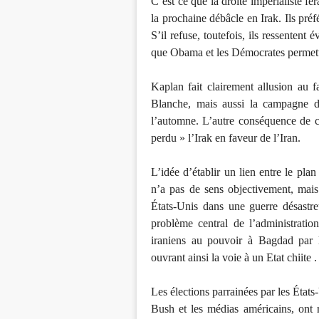
C’est ce que la droite impérialiste f
la prochaine débâcle en Irak. Ils préfé
S’il refuse, toutefois, ils ressentent
que Obama et les Démocrates permettent
Kaplan fait clairement allusion au f
Blanche, mais aussi la campagne 
l’automne. L’autre conséquence de ce
perdu » l’Irak en faveur de l’Iran.
L’idée d’établir un lien entre le pla
n’a pas de sens objectivement, mais
États-Unis dans une guerre désastreu
problème central de l’administration
iraniens au pouvoir à Bagdad par l
ouvrant ainsi la voie à un Etat chiite .
Les élections parrainées par les États
Bush et les médias américains, ont ré