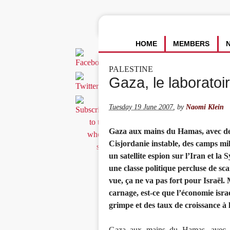
HOME
MEMBERS
PALESTINE
Gaza, le laboratoi
Tuesday 19 June 2007
,
by
Naomi Klein
Gaza aux mains du Hamas, avec des m
Cisjordanie instable, des camps mil
un satellite espion sur l’Iran et la
une classe politique percluse de s
vue, ça ne va pas fort pour Israël. 
carnage, est-ce que l’économie isr
grimpe et des taux de croissance à 
Gaza aux mains du Hamas, avec des