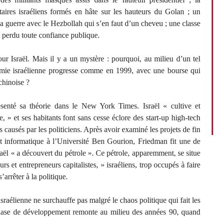
taires israéliens formés en hâte sur les hauteurs du Golan ; un
 ; la guerre avec le Hezbollah qui s’en faut d’un cheveu ; une classe
t perdu toute confiance publique.
ur Israël. Mais il y a un mystère : pourquoi, au milieu d’un tel
omie israélienne progresse comme en 1999, avec une bourse qui
chinoise ?
nté sa théorie dans le New York Times. Israël « cultive et
, » et ses habitants font sans cesse éclore des start-up high-tech
 causés par les politiciens. Après avoir examiné les projets de fin
et informatique à l’Université Ben Gourion, Friedman fit une de
aël « a découvert du pétrole ». Ce pétrole, apparemment, se situe
rs et entrepreneurs capitalistes, » israéliens, trop occupés à faire
arrêter à la politique.
sraélienne ne surchauffe pas malgré le chaos politique qui fait les
e phase de développement remonte au milieu des années 90, quand