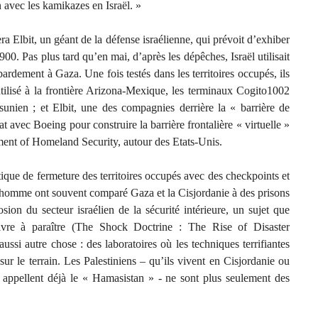
n avec les kamikazes en Israël. »
a Elbit, un géant de la défense israélienne, qui prévoit d’exhiber
00. Pas plus tard qu’en mai, d’après les dépêches, Israël utilisait
rdement à Gaza. Une fois testés dans les territoires occupés, ils
utilisé à la frontière Arizona-Mexique, les terminaux Cogito1002
sunien ; et Elbit, une des compagnies derrière la « barrière de
iat avec Boeing pour construire la barrière frontalière « virtuelle »
tment of Homeland Security, autour des Etats-Unis.
que de fermeture des territoires occupés avec des checkpoints et
 l’homme ont souvent comparé Gaza et la Cisjordanie à des prisons
osion du secteur israélien de la sécurité intérieure, un sujet que
livre à paraître (The Shock Doctrine : The Rise of Disaster
aussi autre chose : des laboratoires où les techniques terrifiantes
 sur le terrain. Les Palestiniens – qu’ils vivent en Cisjordanie ou
ns appellent déjà le « Hamasistan » - ne sont plus seulement des