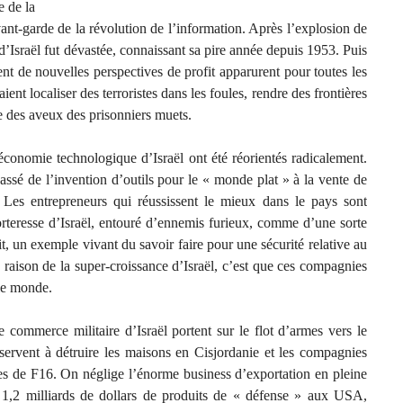
e de la
vant-garde de la révolution de l’information. Après l’explosion de
d’Israël fut dévastée, connaissant sa pire année depuis 1953. Puis
nt de nouvelles perspectives de profit apparurent pour toutes les
nt localiser des terroristes dans les foules, rendre des frontières
e des aveux des prisonniers muets.
’économie technologique d’Israël ont été réorientés radicalement.
assé de l’invention d’outils pour le « monde plat » à la vente de
. Les entrepreneurs qui réussissent le mieux dans le pays sont
forteresse d’Israël, entouré d’ennemis furieux, comme d’une sorte
it, un exemple vivant du savoir faire pour une sécurité relative au
a raison de la super-croissance d’Israël, c’est que ces compagnies
 le monde.
e commerce militaire d’Israël portent sur le flot d’armes vers le
 servent à détruire les maisons en Cisjordanie et les compagnies
ces de F16. On néglige l’énorme business d’exportation en pleine
 1,2 milliards de dollars de produits de « défense » aux USA,