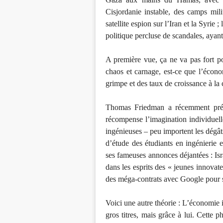
Cisjordanie instable, des camps mili
satellite espion sur l’Iran et la Syrie
politique percluse de scandales, ayan
A première vue, ça ne va pas fort po
chaos et carnage, est-ce que l’écon
grimpe et des taux de croissance à la 
Thomas Friedman a récemment prése
récompense l’imagination individuelle
ingénieuses – peu importent les dégâts
d’étude des étudiants en ingénierie 
ses fameuses annonces déjantées : Isr
dans les esprits des « jeunes innovateu
des méga-contrats avec Google pour s’
Voici une autre théorie : L’économie i
gros titres, mais grâce à lui. Cett