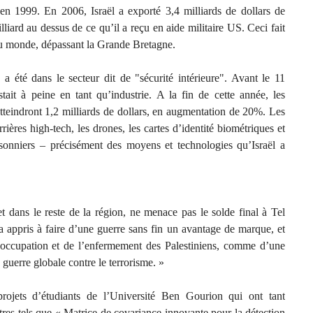
n 1999. En 2006, Israël a exporté 3,4 milliards de dollars de
liard au dessus de ce qu’il a reçu en aide militaire US. Ceci fait
u monde, dépassant la Grande Bretagne.
a été dans le secteur dit de "sécurité intérieure". Avant le 11
stait à peine en tant qu’industrie. A la fin de cette année, les
atteindront 1,2 milliards de dollars, en augmentation de 20%. Les
rrières high-tech, les drones, les cartes d’identité biométriques et
risonniers – précisément des moyens et technologies qu’Israël a
t dans le reste de la région, ne menace pas le solde final à Tel
 a appris à faire d’une guerre sans fin un avantage de marque, et
’occupation et de l’enfermement des Palestiniens, comme d’une
guerre globale contre le terrorisme. »
rojets d’étudiants de l’Université Ben Gourion qui ont tant
res tels que « Matrice de covariance innovante pour la détection