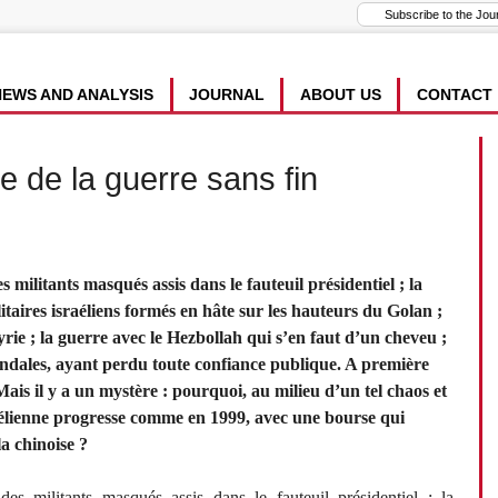
NEWS AND ANALYSIS
JOURNAL
ABOUT US
CONTACT
re de la guerre sans fin
ilitants masqués assis dans le fauteuil présidentiel ; la
itaires israéliens formés en hâte sur les hauteurs du Golan ;
 Syrie ; la guerre avec le Hezbollah qui s’en faut d’un cheveu ;
candales, ayant perdu toute confiance publique. A première
Mais il y a un mystère : pourquoi, au milieu d’un tel chaos et
aélienne progresse comme en 1999, avec une bourse qui
la chinoise ?
 militants masqués assis dans le fauteuil présidentiel ; la