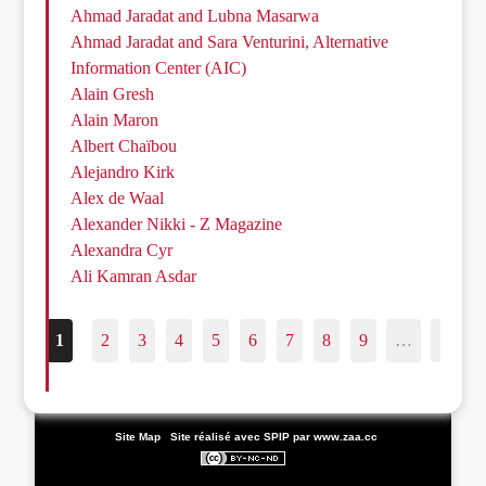
Ahmad Jaradat and Lubna Masarwa
Ahmad Jaradat and Sara Venturini, Alternative
Information Center (AIC)
Alain Gresh
Alain Maron
Albert Chaïbou
Alejandro Kirk
Alex de Waal
Alexander Nikki - Z Magazine
Alexandra Cyr
Ali Kamran Asdar
1
2
3
4
5
6
7
8
9
…
187
|
Site Map
|
Site réalisé avec SPIP
par www.zaa.cc