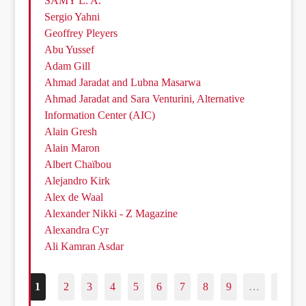
SAMY L. A.
Sergio Yahni
Geoffrey Pleyers
Abu Yussef
Adam Gill
Ahmad Jaradat and Lubna Masarwa
Ahmad Jaradat and Sara Venturini, Alternative
Information Center (AIC)
Alain Gresh
Alain Maron
Albert Chaïbou
Alejandro Kirk
Alex de Waal
Alexander Nikki - Z Magazine
Alexandra Cyr
Ali Kamran Asdar
1
2
3
4
5
6
7
8
9
…
187