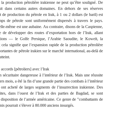
 la production pétrolière irakienne ne peut qu’être souligné. De
énit dans certains autres domaines. En dehors de ses réserves
 de production du pétrole en Irak, à 1 ou 2 dollars (le baril) est
mps de pétrole sont uniformément dispersés à travers le pays.
 elle-même est une aubaine. Au contraire, disons de la Caspienne,
le de développer des routes d’exportation hors de l’Irak, allant
tions — le Golfe Persique, l’Arabie Saoudite, le Koweït, la
t cela signifie que l’expansion rapide de la production pétrolière
portantes de pétrole irakien sur le marché international, au-delà de
tteint.
accords [pétroliers] avec l’Irak
 sécuritaire dangereuse à l’intérieur de l’Irak. Mais une réussite
ers mois, a été la fin d’une grande partie des combats à l’intérieur
s ont acheté de larges segments de l’insurrection irakienne. Des
ites, dans l’ouest de l’Irak et des parties de Bagdad, se sont
 disposition de l’armée américaine. Ce genre de "combattants de
Unis pourrait s’élever à 80.000 anciens insurgés.