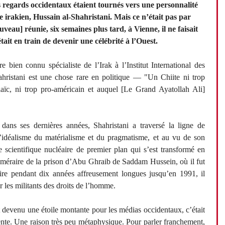
 regards occidentaux étaient tournés vers une personnalité
 irakien, Hussain al-Shahristani. Mais ce n’était pas par
veau] réunie, six semaines plus tard, à Vienne, il ne faisait
ait en train de devenir une célébrité à l’Ouest.
e bien connu spécialiste de l’Irak à l’Institut International des
hristani est une chose rare en politique — "Un Chiite ni trop
p laïc, ni trop pro-américain et auquel [Le Grand Ayatollah Ali]
 dans ses dernières années, Shahristani a traversé la ligne de
t l’idéalisme du matérialisme et du pragmatisme, et au vu de son
e scientifique nucléaire de premier plan qui s’est transformé en
téméraire de la prison d’Abu Ghraib de Saddam Hussein, où il fut
taire pendant dix années affreusement longues jusqu’en 1991, il
r les militants des droits de l’homme.
 devenu une étoile montante pour les médias occidentaux, c’était
nte. Une raison très peu métaphysique. Pour parler franchement,