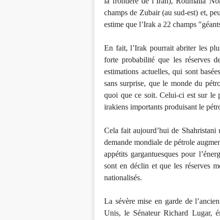
la frontière de l’Iran), Roumaila N
champs de Zubair (au sud-est) et, peu
estime que l’Irak a 22 champs "géants
En fait, l’Irak pourrait abriter les p
forte probabilité que les réserves d
estimations actuelles, qui sont basée
sans surprise, que le monde du pétrol
quoi que ce soit. Celui-ci est sur le
irakiens importants produisant le pétr
Cela fait aujourd’hui de Shahristan
demande mondiale de pétrole augment
appétits gargantuesques pour l’énerg
sont en déclin et que les réserves 
nationalisés.
La sévère mise en garde de l’ancien
Unis, le Sénateur Richard Lugar, é