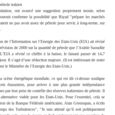
pétrole irakien
itation, ont avancé une suggestion proprement inouïe, selon
ourrait confirmer la possibilité que Riyad "prépare les marchés
aient ne pas avoir assez de pétrole pour servir, à long-terme, sur
.
ion de l’Information sur l’Energie des Etats-Unis (EIA) ait révisé
prévision de 2000 sur la quantité de pétrole que l’Arabie Saoudite
L’EIA a révisé ce chiffre à la baisse, le faisant passer de 14,7
jour. Il s’agit d’une réduction majeure. (Il est intéressant de noter
ur le Ministère de l’Energie des Etats-Unis.)
la scène énergétique mondiale, ce qui est dit ci-dessus souligne
forts étasuniens, pour arriver à une plus grande indépendance
ques par leur prise de contrôle des réserves irakiennes de pétrole. Il
lternative viable pour les Etats-Unis. Pour l’essentiel, cela se
ron de la Banque Fédérale américaine, Alan Greenspan, a écrits
ps des Turbulences", "Je suis attristé qu’il soit politiquement