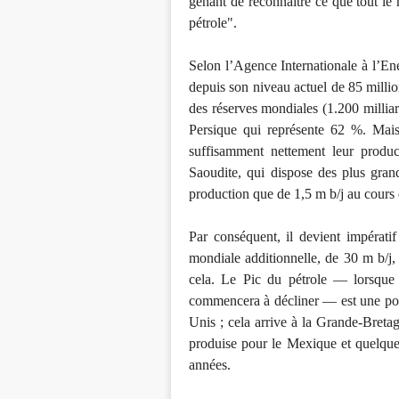
gênant de reconnaître ce que tout le 
pétrole".
Selon l’Agence Internationale à l’En
depuis son niveau actuel de 85 million
des réserves mondiales (1.200 milliar
Persique qui représente 62 %. Mais
suffisamment nettement leur produ
Saoudite, qui dispose des plus gran
production que de 1,5 m b/j au cours
Par conséquent, il devient impérati
mondiale additionnelle, de 30 m b/j, 
cela. Le Pic du pétrole — lorsque 
commencera à décliner — est une possib
Unis ; cela arrive à la Grande-Bretag
produise pour le Mexique et quelque
années.