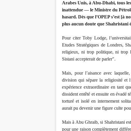
Arabes Unis, à Abu-Dhabi, tous les
inattendue — le Ministre du Pétrole
hasard. Dès que l’OPEP s’est [à nou
plus aucun doute que Shahristani ét
Pour citer Toby Lodge, l’universitair
Etudes Stratégiques de Londres, Sha
religieux, ni trop politique, ni tro
Sistani accepterait de parler".
Mais, pour l’aisance avec laquelle,
division qui sépare la religiosité e
expérience extraordinaire en tant qu
dissident entêté et ensuite en évadé 
torturé et isolé en internement soli
aurait pu devenir une figure culte pou
Mais à Abu Ghraib, si Shahristani est
pour une raison complètement différe