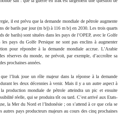
monde sait : que la guerre en Irak est largement une question de
ergie, il est prévu que la demande mondiale de pétrole augmente
s de barils par jour (m b/j) à 116 m b/j en 2030. Les trois quarts
ds de barils) sont situées dans les pays de l’OPEP, avec le Golfe
 les pays du Golfe Persique ne sont pas enclins à augmenter
ction pour répondre à la demande mondiale accrue. L’Arabie
des réserves du monde, ne prévoit, par exemple, d’accroître sa
 des prochaines années.
f que l’Irak joue un rôle majeur dans la réponse à la demande
durant les deux décennies à venir. Mais il y a un autre aspect à
la production mondiale de pétrole atteindra un pic et ensuite
ilité réelle, qui se produira tôt ou tard. C’est arrivé aux Etats-
ne, la Mer du Nord et l’Indonésie ; on s’attend à ce que cela se
s autres pays producteurs majeurs au cours des cinq prochaines