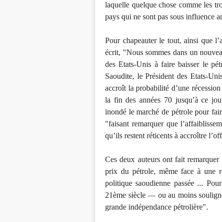
laquelle quelque chose comme les troi
pays qui ne sont pas sous influence am
Pour chapeauter le tout, ainsi que l
écrit, "Nous sommes dans un nouveau m
des Etats-Unis à faire baisser le pé
Saoudite, le Président des Etats-Un
accroît la probabilité d’une récessio
la fin des années 70 jusqu’à ce jou
inondé le marché de pétrole pour fair
"faisant remarquer que l’affaiblisse
qu’ils restent réticents à accroître l’of
Ces deux auteurs ont fait remarquer 
prix du pétrole, même face à une ré
politique saoudienne passée ... Pour
21ème siècle — ou au moins souligner
grande indépendance pétrolière".