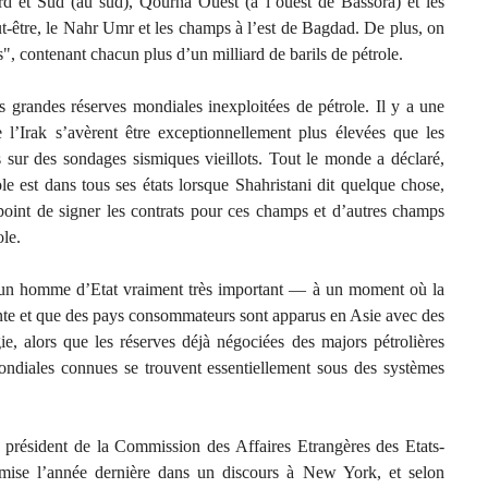
ord et Sud (au sud), Qourna Ouest (à l’ouest de Bassora) et les
t-être, le Nahr Umr et les champs à l’est de Bagdad. De plus, on
", contenant chacun plus d’un milliard de barils de pétrole.
lus grandes réserves mondiales inexploitées de pétrole. Il y a une
e l’Irak s’avèrent être exceptionnellement plus élevées que les
s sur des sondages sismiques vieillots. Tout le monde a déclaré,
e est dans tous ses états lorsque Shahristani dit quelque chose,
 point de signer les contrats pour ces champs et d’autres champs
ole.
i un homme d’Etat vraiment très important — à un moment où la
e et que des pays consommateurs sont apparus en Asie avec des
ie, alors que les réserves déjà négociées des majors pétrolières
mondiales connues se trouvent essentiellement sous des systèmes
 président de la Commission des Affaires Etrangères des Etats-
mise l’année dernière dans un discours à New York, et selon