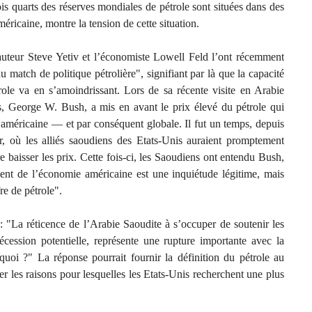
s quarts des réserves mondiales de pétrole sont situées dans des
éricaine, montre la tension de cette situation.
’auteur Steve Yetiv et l’économiste Lowell Feld l’ont récemment
atch de politique pétrolière", signifiant par là que la capacité
trole va en s’amoindrissant. Lors de sa récente visite en Arabie
is, George W. Bush, a mis en avant le prix élevé du pétrole qui
n américaine — et par conséquent globale. Il fut un temps, depuis
r, où les alliés saoudiens des Etats-Unis auraient promptement
e baisser les prix. Cette fois-ci, les Saoudiens ont entendu Bush,
ment de l’économie américaine est une inquiétude légitime, mais
fre de pétrole".
: "La réticence de l’Arabie Saoudite à s’occuper de soutenir les
cession potentielle, représente une rupture importante avec la
quoi ?" La réponse pourrait fournir la définition du pétrole au
 les raisons pour lesquelles les Etats-Unis recherchent une plus