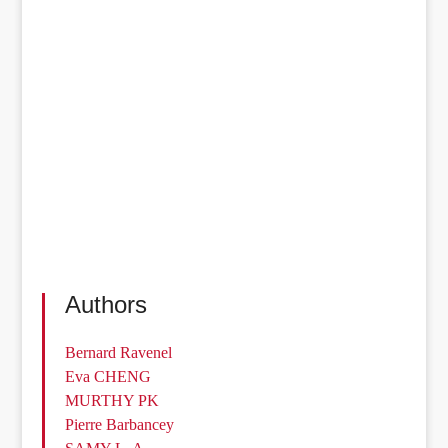
Authors
Bernard Ravenel
Eva CHENG
MURTHY PK
Pierre Barbancey
SAMY L. A.
Sergio Yahni
Geoffrey Pleyers
Abu Yussef
Adam Gill