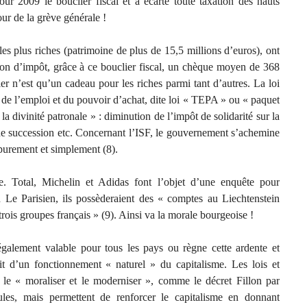
ur 2009 le bouclier fiscal et a écarté toute taxation des hauts
our de la grève générale !
 les plus riches (patrimoine de plus de 15,5 millions d’euros), ont
ion d’impôt, grâce à ce bouclier fiscal, un chèque moyen de 368
er n’est qu’un cadeau pour les riches parmi tant d’autres. La loi
 de l’emploi et du pouvoir d’achat, dite loi « TEPA » ou « paquet
 la divinité patronale » : diminution de l’impôt de solidarité sur la
 de succession etc. Concernant l’ISF, le gouvernement s’achemine
purement et simplement (8).
te. Total, Michelin et Adidas font l’objet d’une enquête pour
n Le Parisien, ils possèderaient des « comptes au Liechtenstein
rois groupes français » (9). Ainsi va la morale bourgeoise !
également valable pour tous les pays ou règne cette ardente et
agit d’un fonctionnement « naturel » du capitalisme. Les lois et
 le « moraliser et le moderniser », comme le décret Fillon par
les, mais permettent de renforcer le capitalisme en donnant