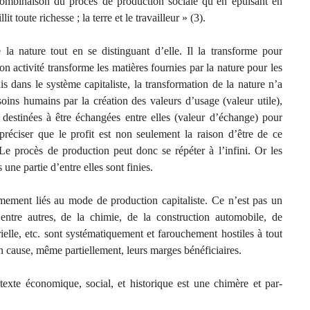
combinaison du procès de production sociale qu’en épuisant en
 toute richesse ; la terre et le travailleur » (3).
a nature tout en se distinguant d’elle. Il la transforme pour
n activité transforme les matières fournies par la nature pour les
s dans le système capitaliste, la transformation de la nature n’a
soins humains par la création des valeurs d’usage (valeur utile),
destinées à être échangées entre elles (valeur d’échange) pour
préciser que le profit est non seulement la raison d’être de ce
Le procès de production peut donc se répéter à l’infini. Or les
une partie d’entre elles sont finies.
mement liés au mode de production capitaliste. Ce n’est pas un
 entre autres, de la chimie, de la construction automobile, de
rielle, etc. sont systématiquement et farouchement hostiles à tout
 cause, même partiellement, leurs marges bénéficiaires.
exte économique, social, et historique est une chimère et par-