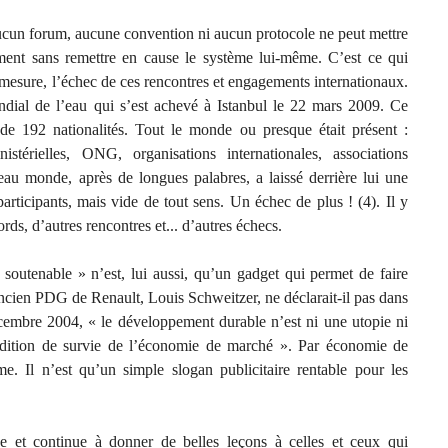
cun forum, aucune convention ni aucun protocole ne peut mettre
ment sans remettre en cause le système lui-même. C’est ce qui
e mesure, l’échec de ces rencontres et engagements internationaux.
dial de l’eau qui s’est achevé à Istanbul le 22 mars 2009. Ce
de 192 nationalités. Tout le monde ou presque était présent :
nistérielles, ONG, organisations internationales, associations
beau monde, après de longues palabres, a laissé derrière lui une
s participants, mais vide de tout sens. Un échec de plus ! (4). Il y
rds, d’autres rencontres et... d’autres échecs.
outenable » n’est, lui aussi, qu’un gadget qui permet de faire
’ancien PDG de Renault, Louis Schweitzer, ne déclarait-il pas dans
embre 2004, « le développement durable n’est ni une utopie ni
dition de survie de l’économie de marché ». Par économie de
me. Il n’est qu’un simple slogan publicitaire rentable pour les
ne et continue à donner de belles leçons à celles et ceux qui