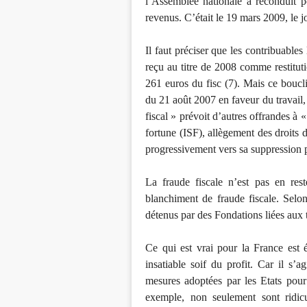
l’Assemblée nationale a reconduit po
revenus. C’était le 19 mars 2009, le j
Il faut préciser que les contribuables
reçu au titre de 2008 comme restitut
261 euros du fisc (7). Mais ce boucli
du 21 août 2007 en faveur du travail,
fiscal » prévoit d’autres offrandes à «
fortune (ISF), allègement des droits
progressivement vers sa suppression 
La fraude fiscale n’est pas en res
blanchiment de fraude fiscale. Selo
détenus par des Fondations liées aux t
Ce qui est vrai pour la France est 
insatiable soif du profit. Car il s’
mesures adoptées par les Etats pour
exemple, non seulement sont ridicu